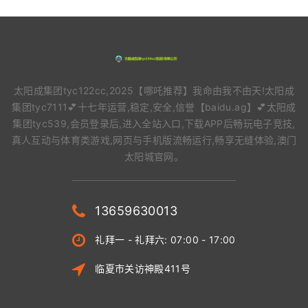
太阳成集团tyc122cc,2025【哪吒推荐】我命由我不由天!太阳成
集团tyc7111💕十七年运营,稳定,安全,信誉【baidu.ag】💕太阳成
集团tyc539,会员登录后,进入全站入口,下载APP后畅玩电子竞技,
真人互动与体育类游戏,网页与手机版流畅运行,畅享无缝体验,澳门
太阳城官网。
13659630013
礼拜一 - 礼拜六: 07:00 - 17:00
临夏市关访神殿411号