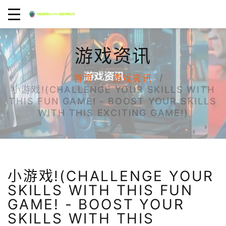
游戏资讯
首页
游戏资讯
小游戏!(CHALLENGE YOUR SKILLS WITH
THIS FUN GAME! - BOOST YOUR SKILLS
WITH THIS EXCITING GAME!)
小游戏!(CHALLENGE YOUR
SKILLS WITH THIS FUN
GAME! - BOOST YOUR
SKILLS WITH THIS