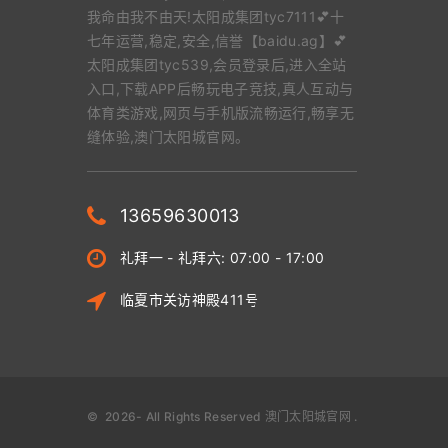
我命由我不由天!太阳成集团tyc7111💕十
七年运营,稳定,安全,信誉【baidu.ag】💕
太阳成集团tyc539,会员登录后,进入全站
入口,下载APP后畅玩电子竞技,真人互动与
体育类游戏,网页与手机版流畅运行,畅享无
缝体验,澳门太阳城官网。
13659630013
礼拜一 - 礼拜六: 07:00 - 17:00
临夏市关访神殿411号
©
2026
- All Rights Reserved
澳门太阳城官网
.