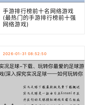
手游排行榜前十名网络游戏
(最热门的手游排行榜前十强
网络游戏)
2026-01-31 08:52:50